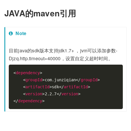
JAVA的maven引用
Note
目前java的sdk版本支持jdk1.7+ ，jvm可以添加参数-
Djzq.http.timeout=40000，设置自定义超时时间。
<
dependency
>
<
groupId
>
com.junziqian
</
groupId
>
<
artifactId
>
sdk
</
artifactId
>
<
version
>
2.2.7
</
version
>
</
dependency
>