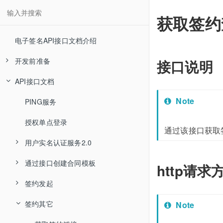
获取签约
电子签名API接口文档介绍
开发前准备
接口说明
API接口文档
开发前必读
Note
接口交互时序图
PING服务
授权单点登录
通过该接口获取
用户实名认证服务2.0
通过接口创建合同模板
数字证书申请认证（即SaaS API 2.0）
http请求
签约发起
取消授权2.0
HTML源码合同模板
签约其它
查询授权列表2.0
签约发起-文件类API
创建或修改模版
通过页面制作合同模板（pdf或word）
Note