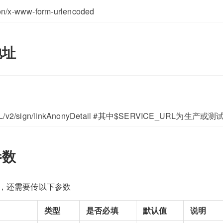
on/x-www-form-urlencoded
地址
L/v2/sign/linkAnonyDetail #其中$SERVICE_URL为生产
参数
，还需要传以下参数
类型
是否必填
默认值
说明