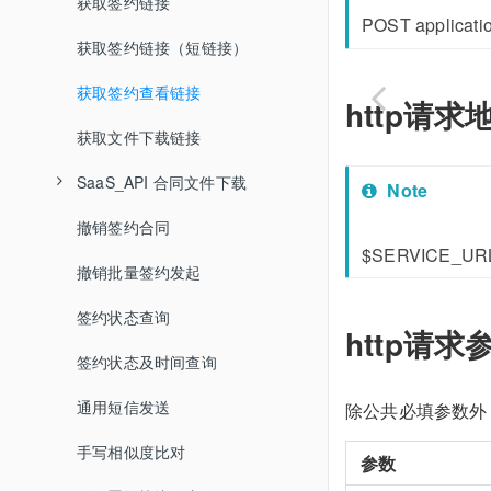
用户实名认证记录查询接口
签约发起-html源码类API
获取签约链接
合同模版预览
获取或修改制作合同模板页面
POST applicati
查询证书有效期
签约发起-模板类API
获取签约链接（短链接）
HTML源码合同模版合并
查询合同模板列表
扩展
已设置表单的PDF文件发起
获取签约查看链接
合同模板预览
http请求
SaaS_API发起
获取文件下载链接
查询合同模板变量信息
PDF模板添加
区块链存证签约企业注册认证1.0
签字位置指定
SaaS_API 合同文件下载
企业实名认证状态查询
PDF模板查询
文件发起
Note
扩展
撤销签约合同
个人实名认证状态查询
PDF模板预览
获取合同编号
$SERVICE_UR
撤销批量签约发起
用户实名认证修改
PDF模板删除
批量签约发起
SaaS文件下载
签约状态查询
上传企业自定义印章
PDF模板发起
API模板授权码发起
http请求
签约状态及时间查询
企业人脸校验上传
签约发起（追加签署人）
通用短信发送
上传个人自定义印章图片
除公共必填参数外
手写相似度比对
个人认证申请资料上传
参数