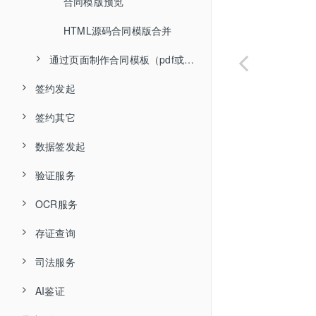
用户实名认证记录查询接口
合同模版预览
查询证书有效期
HTML源码合同模版合并
扩展
通过页面制作合同模板（pdf或word）
签约发起
获取或修改制作合同模板页面
区块链存证签约企业注册认证1.0
签约其它
签约发起-文件类API
企业实名认证状态查询
查询合同模板列表
数据签发起
签约发起-html源码类API
获取签约链接
个人实名认证状态查询
合同模板预览
验证服务
签约发起-模板类API
获取签约链接（短链接）
数据签发起
用户实名认证修改
查询合同模板变量信息
OCR服务
已设置表单的PDF文件发起
获取签约查看链接
数据签日志PDF文件下载
银行卡三要素认证
上传企业自定义印章
存证查询
SaaS_API发起
获取文件下载链接
银行卡三要素认证--详版
身份证识别
企业人脸校验上传
PDF模板添加
司法服务
签字位置指定
SaaS_API 合同文件下载
银行卡三要素认证---非大陆居民
银行卡识别
查询存证信息
上传个人自定义印章图片
PDF模板查询
文件发起
AI鉴证
扩展
撤销签约合同
银行卡四要素认证
行驶证识别
获取电子数据存证证书查看链接
仲裁
个人认证申请资料上传
PDF模板预览
获取合同编号