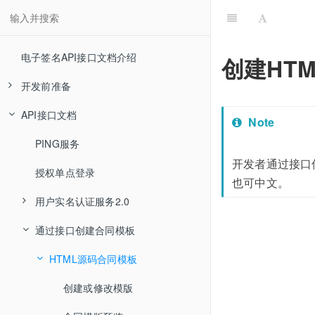
电子签名API接口文档介绍
创建HT
开发前准备
API接口文档
开发前必读
Note
接口交互时序图
PING服务
开发者通过接口
授权单点登录
也可中文。
用户实名认证服务2.0
通过接口创建合同模板
数字证书申请认证（即SaaS API 2.0）
取消授权2.0
HTML源码合同模板
查询授权列表2.0
创建或修改模版