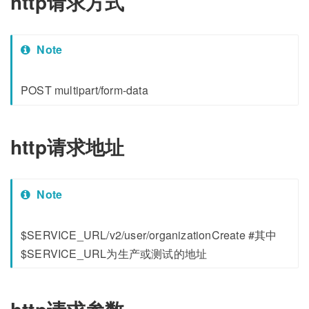
http请求方式
Note
POST multipart/form-data
http请求地址
Note
$SERVICE_URL/v2/user/organizationCreate #其中
$SERVICE_URL为生产或测试的地址