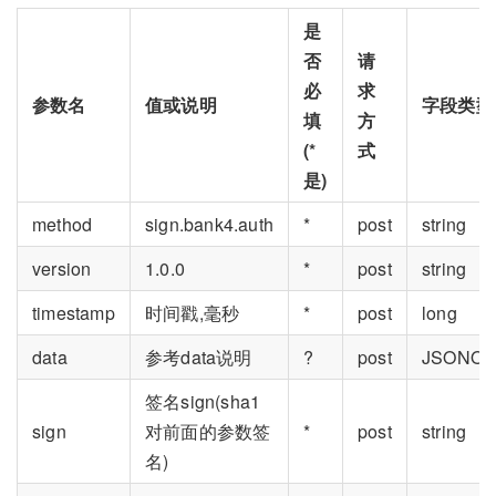
是
否
请
必
求
参数名
值或说明
字段类型
填
方
(*
式
是)
method
sign.bank4.auth
*
post
string
version
1.0.0
*
post
string
timestamp
时间戳,毫秒
*
post
long
data
参考data说明
?
post
JSONObj
签名sign(sha1
sign
对前面的参数签
*
post
string
名)