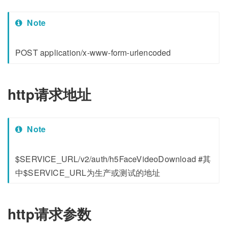
Note
POST application/x-www-form-urlencoded
http请求地址
Note
$SERVICE_URL/v2/auth/h5FaceVideoDownload #其
中$SERVICE_URL为生产或测试的地址
http请求参数